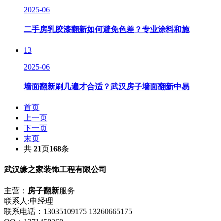
2025-06
二手房乳胶漆翻新如何避免色差？专业涂料和施
13
2025-06
墙面翻新刷几遍才合适？武汉房子墙面翻新中易
首页
上一页
下一页
末页
共
21
页
168
条
武汉缘之家装饰工程有限公司
主营：
房子翻新
服务
联系人:申经理
联系电话：13035109175 13260665175